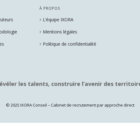
À PROPOS
ruteurs
L’équipe IXORA
chevron_right
odologie
Mentions légales
chevron_right
es
Politique de confidentialité
chevron_right
évéler les talents, construire l’avenir des territoir
© 2025 IXORA Conseil – Cabinet de recrutement par approche direct