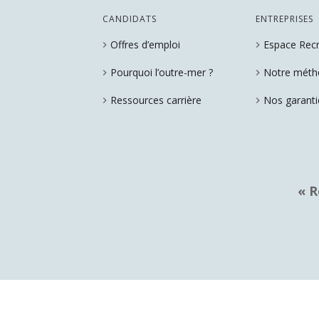
CANDIDATS
ENTREPRISES
Offres d’emploi
Espace Rec
chevron_right
chevron_right
Pourquoi l’outre-mer ?
Notre méth
chevron_right
chevron_right
Ressources carrière
Nos garanti
chevron_right
chevron_right
« R